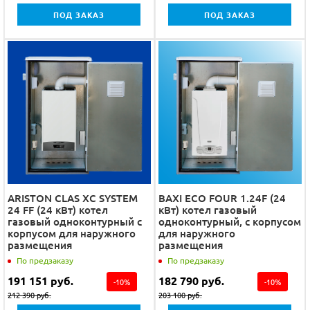
ПОД ЗАКАЗ
ПОД ЗАКАЗ
ARISTON CLAS XC SYSTEM
BAXI ECO FOUR 1.24F (24
24 FF (24 кВт) котел
кВт) котел газовый
газовый одноконтурный с
одноконтурный, с корпусом
корпусом для наружного
для наружного
размещения
размещения
По предзаказу
По предзаказу
191 151
руб.
182 790
руб.
-
10
%
-
10
%
212 390
руб.
203 100
руб.