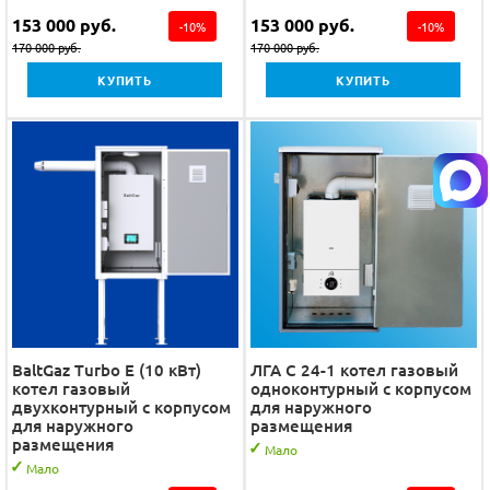
153 000
руб.
153 000
руб.
-
10
%
-
10
%
170 000
руб.
170 000
руб.
КУПИТЬ
КУПИТЬ
BaltGaz Turbo E (10 кВт)
ЛГА С 24-1 котел газовый
котел газовый
одноконтурный с корпусом
двухконтурный с корпусом
для наружного
для наружного
размещения
размещения
Мало
Мало