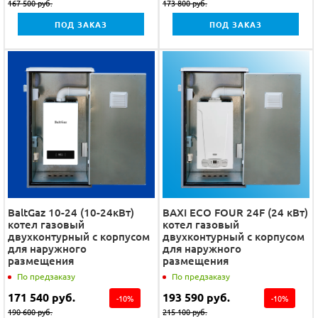
167 500
руб.
173 800
руб.
ПОД ЗАКАЗ
ПОД ЗАКАЗ
BaltGaz 10-24 (10-24кВт)
BAXI ECO FOUR 24F (24 кВт)
котел газовый
котел газовый
двухконтурный с корпусом
двухконтурный с корпусом
для наружного
для наружного
размещения
размещения
По предзаказу
По предзаказу
171 540
руб.
193 590
руб.
-
10
%
-
10
%
190 600
руб.
215 100
руб.