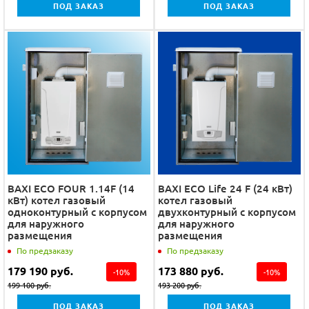
ПОД ЗАКАЗ
ПОД ЗАКАЗ
BAXI ECO FOUR 1.14F (14
BAXI ECO Life 24 F (24 кВт)
кВт) котел газовый
котел газовый
одноконтурный с корпусом
двухконтурный с корпусом
для наружного
для наружного
размещения
размещения
По предзаказу
По предзаказу
179 190
руб.
173 880
руб.
-
10
%
-
10
%
199 100
руб.
193 200
руб.
ПОД ЗАКАЗ
ПОД ЗАКАЗ