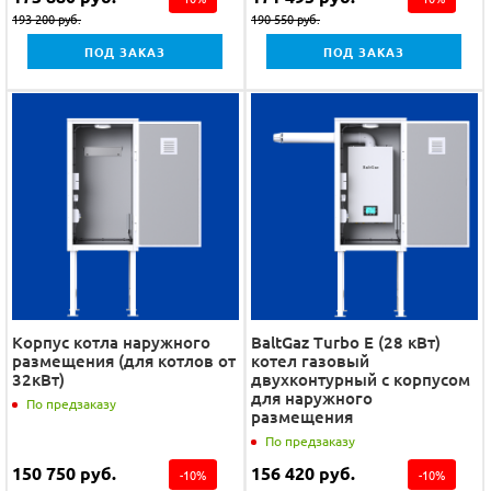
193 200
руб.
190 550
руб.
ПОД ЗАКАЗ
ПОД ЗАКАЗ
Корпус котла наружного
BaltGaz Turbo E (28 кВт)
размещения (для котлов от
котел газовый
32кВт)
двухконтурный с корпусом
для наружного
По предзаказу
размещения
По предзаказу
150 750
руб.
156 420
руб.
-
10
%
-
10
%