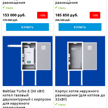
размещения
размещения
Мало
Мало
153 000
руб.
185 850
руб.
-
10
%
-
10
%
170 000
руб.
206 500
руб.
КУПИТЬ
КУПИТЬ
BaltGaz Turbo E (30 кВт)
Корпус котла наружного
котел газовый
размещения (для котлов до
двухконтурный с корпусом
32кВт)
для наружного
Мало
размещения