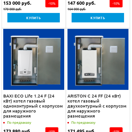
153 000
руб.
147 600
руб.
-
10
%
-
10
%
170 000
руб.
164 000
руб.
КУПИТЬ
КУПИТЬ
BAXI ECO Life 1.24 F (24
ARISTON C 24 FF (24 кВт)
кВт) котел газовый
котел газовый
одноконтурный с корпусом
двухконтурный с корпусом
для наружного
для наружного
размещения
размещения
По предзаказу
По предзаказу
173 880
руб.
171 495
руб.
-
10
%
-
10
%