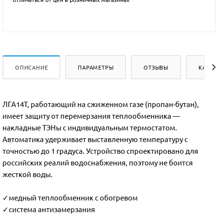
ОПИСАНИЕ
ПАРАМЕТРЫ
ОТЗЫВЫ
КАК К
ЛГА14Т, работающий на сжиженном газе (пропан-бутан),
имеет защиту от перемерзания теплообменника —
накладные ТЭНы с индивидуальным термостатом.
Автоматика удерживает выставленную температуру с
точностью до 1 градуса. Устройство спроектировано для
российских реалий водоснабжения, поэтому не боится
жесткой воды.
✓медный теплообменник с обогревом
✓система антизамерзания