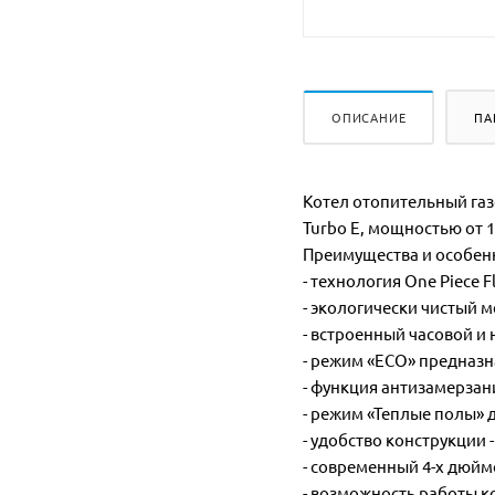
ОПИСАНИЕ
ПА
Котел отопительный газ
Turbo Е, мощностью от 10
Преимущества и особен
- технология One Piece F
- экологически чистый
- встроенный часовой 
- режим «ЕCO» предназн
- функция антизамерзан
- режим «Теплые полы» 
- удобство конструкции
- современный 4-х дюй
- возможность работы к