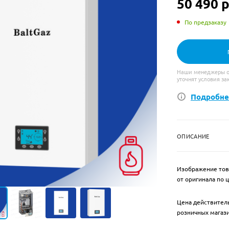
50 490
р
По предзаказу
Наши менеджеры об
уточнят условия за
Подробне
ОПИСАНИЕ
Изображение тов
от оригинала по 
Цена действитель
розничных магаз