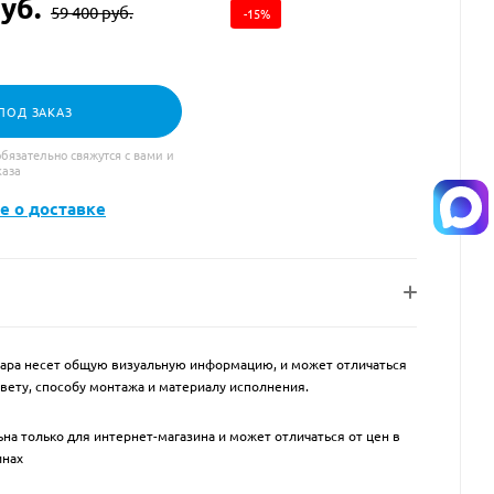
уб.
59 400
руб.
-
15
%
ПОД ЗАКАЗ
язательно свяжутся с вами и
каза
е о доставке
ара несет общую визуальную информацию, и может отличаться
цвету, способу монтажа и материалу исполнения.
на только для интернет-магазина и может отличаться от цен в
инах