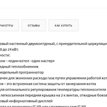
РАМЕТРЫ
ОТЗЫВЫ
КАК КУПИТЬ
овый настенный двухконтурный, с принудительной циркуляцие
 до 24 кВт.
ности:
low – «один котел - один мастер»
 медный теплообменник
и недельный программатор
ачен для экономии расхода газа путем управления работой ко
ия – это встроенная система защиты от замерзания котла
для оптимального регулирования температуры теплоносителя и
 - легкосъемная передняя крышка на 2-х винтах, откидные бо
мовый информативный дисплей
отла на природном (G20) или сжиженном газе (G30)